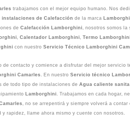
arles
trabajamos con el mejor equipo humano. Nos ded
e
instalaciones
de
Calefacción
de la marca
Lamborghi
ciones de
Calefacción
Lamborghini
, nosotros somos la
orghini
,
Calentador Lamborghini
,
Termo Lamborghin
ghini
con nuestro
Servicio Técnico Lamborghini Cam
de contacto y comience a disfrutar del mejor servicio t
orghini Camarles
. En nuestro
Servicio técnico Lambo
s de todo tipo de instalaciones de
Agua
caliente
sanit
uipamiento
Lamborghini
. Trabajamos en cada hogar, ne
Camarles
, no se arrepentirá y siempre volverá a conta
d y rapidez, llame ahora mismo y cuente con nosotros.