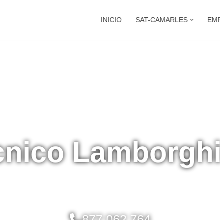
INICIO
SAT-CAMARLES
EM
cnico Lamborgh
877 062 764