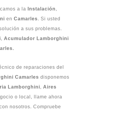
icamos a la
Instalación
,
ni
en
Camarles
. Si usted
 solución a sus problemas.
i
,
Acumulador Lamborghini
arles.
écnico de reparaciones del
rghini Camarles
disponemos
aria Lamborghini
,
Aires
gocio o local, llame ahora
r con nosotros. Compruebe