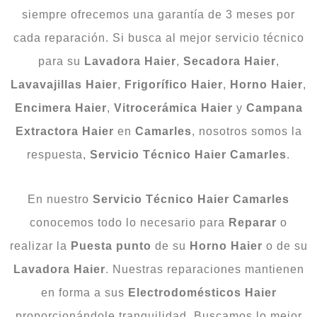
siempre ofrecemos una garantía de 3 meses por
cada reparación. Si busca al mejor servicio técnico
para su
Lavadora
Haier
,
Secadora
Haier
,
Lavavajillas
Haier
,
Frigorífico
Haier
,
Horno
Haier
,
Encimera
Haier
,
Vitrocerámica
Haier
y
Campana
Extractora
Haier
en
Camarles
, nosotros somos la
respuesta,
Servicio Técnico Haier Camarles
.
En nuestro
Servicio Técnico Haier Camarles
conocemos todo lo necesario para
Reparar
o
realizar la
Puesta
punto
de su
Horno
Haier
o de su
Lavadora
Haier
. Nuestras reparaciones mantienen
en forma a sus
Electrodomésticos
Haier
proporcionándole tranquilidad. Buscamos lo mejor